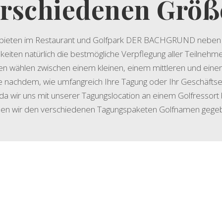
rschie­denen Grö­
 bieten im Restaurant und Golfpark DER BACHGRUND neben
keiten natürlich die bestmögliche Verpflegung aller Teilnehm
en wählen zwischen einem kleinen, einem mittleren und ein
je nachdem, wie umfangreich Ihre Tagung oder Ihr Geschäftse
 da wir uns mit unserer Tagungslocation an einem Golfressort
en wir den verschiedenen Tagungspaketen Golfnamen gege
HR
 „BIRDIE“