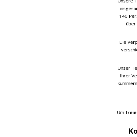
Unsere T
insgesam
140 Pers
über 
Die Verp
versch
Unser Te
Ihrer Ve
kümmern 
Um
freie
Ko