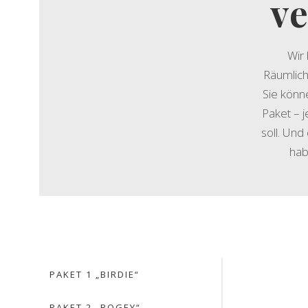
ve
Wir
Räumlich
Sie könn
Paket – 
soll. Und
hab
VON 8 BIS 13 U
PAKET 1 „BIRDIE“
PAKET
PAKET 2 „BOGEY“