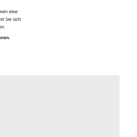
hnen eine
t Sie sich
en.
anen.