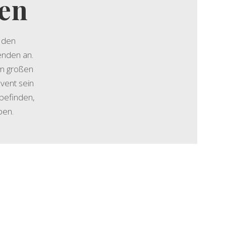
ßen
 den
enden an.
em großen
vent sein
 befinden,
ben.