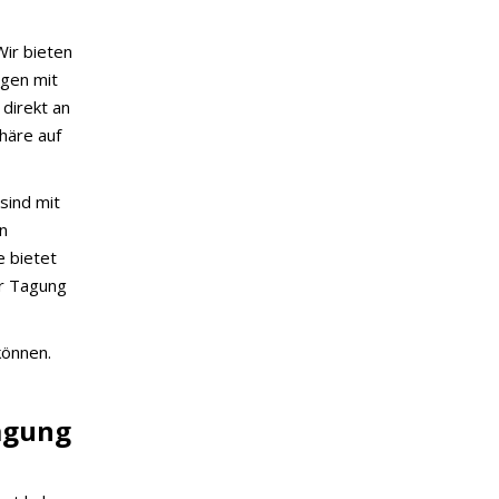
ir bieten
ngen mit
direkt an
häre auf
sind mit
n
 bietet
er Tagung
können.
Tagung