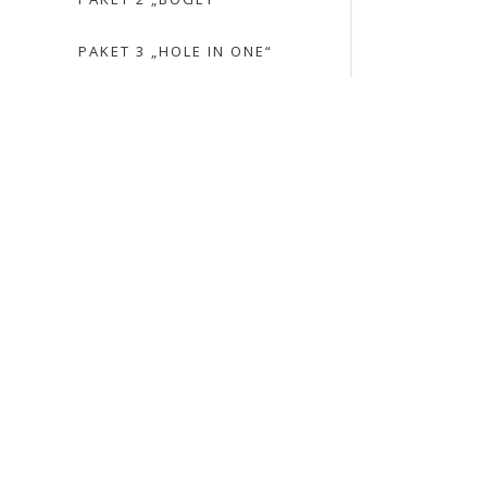
PAKET 3 „HOLE IN ONE“
mit Miner
mit Wahlm
VON 14 BIS 19 UHR
PAKET 2 „BOGEY“
2 x Kaffeepause
mit Mineralwasser, Saft, Kaffee, Tee und davon 1x
1 x Abendessen mit einem 3
mit Wahlmöglichkeiten des Hauptgerichtes aus 4 
alkoholfreie Kalt- und Warmgetr