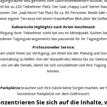
agungsräume sind getrennt vom Gastronomiebereich nutzbar, d
t bis zu 220 Teilnehmer Platz. Der Saal „Happy Luck” bietet Rau
onen. Der „Saal Nessi” hat Platz für ca. 80 Personen. Beide Säle
eine eigene Terrasse mit einem traumhaften Blick über die Golfa
Kulinarische Highlights nach Ihrem Geschmack:
flegung Ihrer Teilnehmer steht bei uns im Mittelpunkt. Suchen Sie
iedenen Tagungsarrangements das passende für Ihr Tagungsform
Professioneller Service:
am steht Ihnen zur Verfügung, um Ihnen bei der Planung und Dur
ranstaltung zu helfen. Von der Auswahl des Menüs bis zur Dekorat
uns um alle Details, damit Sie sich zurücklehnen und Ihre Tagung
können.
 Parkplätze
brauchen sich Ihre Gäste keine Sorgen machen, wir
kostenlose Parkplätze vor dem Golfressort.
nzentrieren Sie sich auf die Inhalte, 