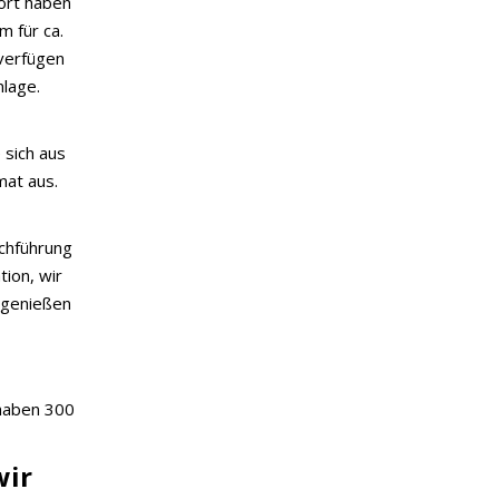
ort haben
m für ca.
 verfügen
nlage.
 sich aus
at aus.
chführung
ion, wir
 genießen
 haben 300
wir