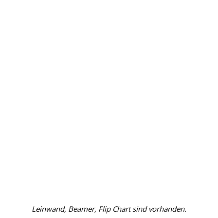
 *
E“
x mit Teegebäck, 1x mit Obst und
t und Powerriegel
ang Menü
s 4 verschiedenen Gerichten
- Gang Menü
s 4 verschiedenen Gerichten
zum Mittag- und Abendessen)
n *
Leinwand, Beamer, Flip Chart sind vorhanden.